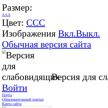
Размер:
A
A
A
Цвет:
C
C
C
Изображения
Вкл.
Выкл.
Обычная версия сайта
Версия для с
Войти
Почта
Образовательный портал
Карта сайта