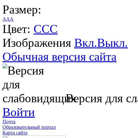
Размер:
A
A
A
Цвет:
C
C
C
Изображения
Вкл.
Выкл.
Обычная версия сайта
Версия для с
Войти
Почта
Образовательный портал
Карта сайта