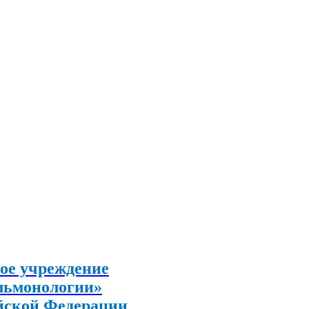
ое учреждение
льмонологии»
йской Федерации