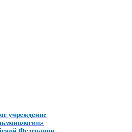
ое учреждение
льмонологии»
йской Федерации