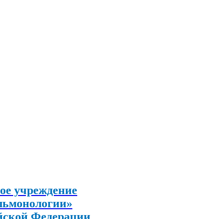
ое учреждение
льмонологии»
йской Федерации