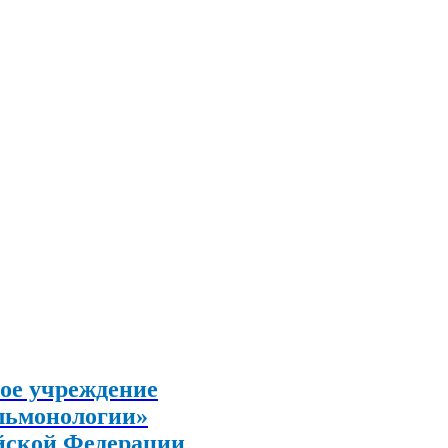
ое учреждение
льмонологии»
йской Федерации