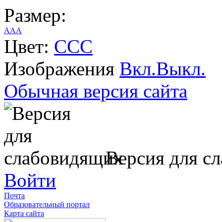
Размер:
A
A
A
Цвет:
C
C
C
Изображения
Вкл.
Выкл.
Обычная версия сайта
Версия для с
Войти
Почта
Образовательный портал
Карта сайта