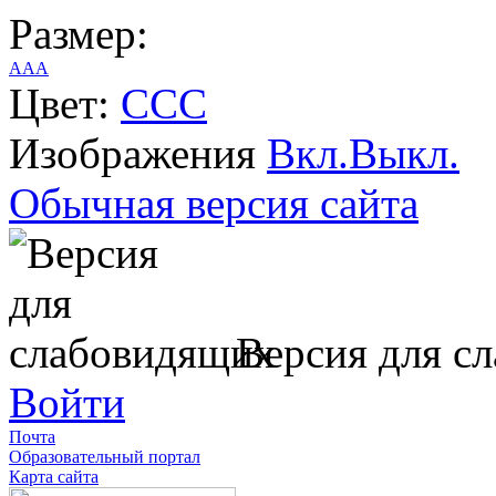
Размер:
A
A
A
Цвет:
C
C
C
Изображения
Вкл.
Выкл.
Обычная версия сайта
Версия для с
Войти
Почта
Образовательный портал
Карта сайта