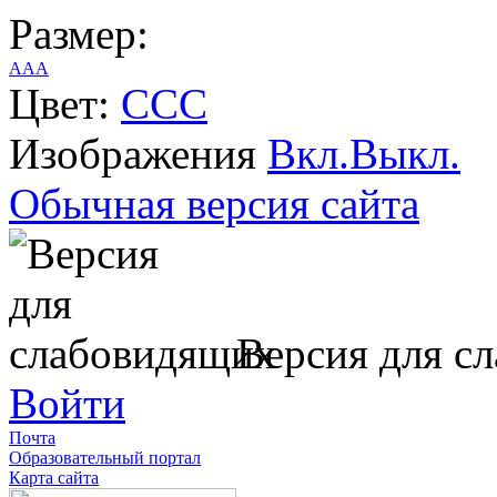
Размер:
A
A
A
Цвет:
C
C
C
Изображения
Вкл.
Выкл.
Обычная версия сайта
Версия для с
Войти
Почта
Образовательный портал
Карта сайта