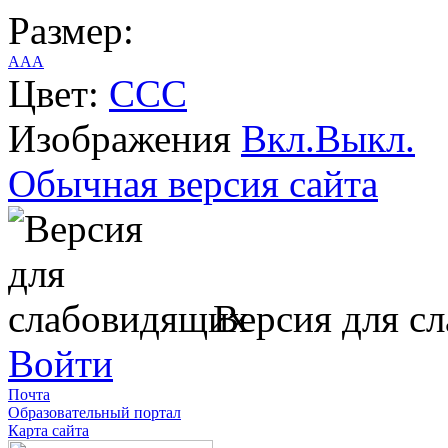
Размер:
A
A
A
Цвет:
C
C
C
Изображения
Вкл.
Выкл.
Обычная версия сайта
Версия для с
Войти
Почта
Образовательный портал
Карта сайта