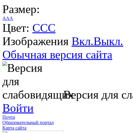
Размер:
A
A
A
Цвет:
C
C
C
Изображения
Вкл.
Выкл.
Обычная версия сайта
Версия для с
Войти
Почта
Образовательный портал
Карта сайта