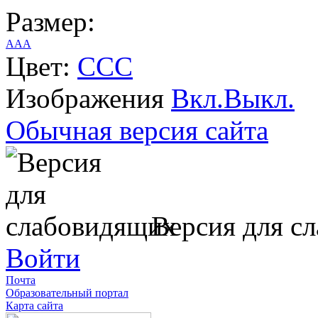
Размер:
A
A
A
Цвет:
C
C
C
Изображения
Вкл.
Выкл.
Обычная версия сайта
Версия для с
Войти
Почта
Образовательный портал
Карта сайта