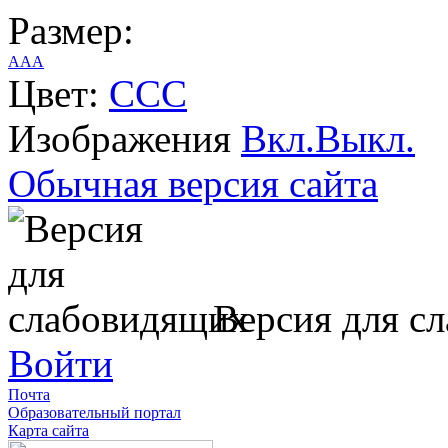
Размер:
A
A
A
Цвет:
C
C
C
Изображения
Вкл.
Выкл.
Обычная версия сайта
Версия для с
Войти
Почта
Образовательный портал
Карта сайта