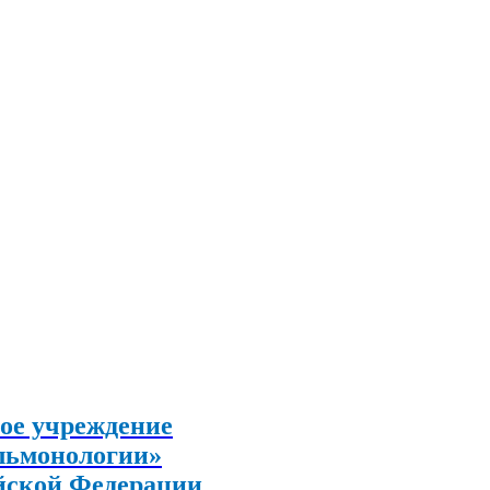
ое учреждение
льмонологии»
йской Федерации