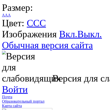
Размер:
A
A
A
Цвет:
C
C
C
Изображения
Вкл.
Выкл.
Обычная версия сайта
Версия для с
Войти
Почта
Образовательный портал
Карта сайта