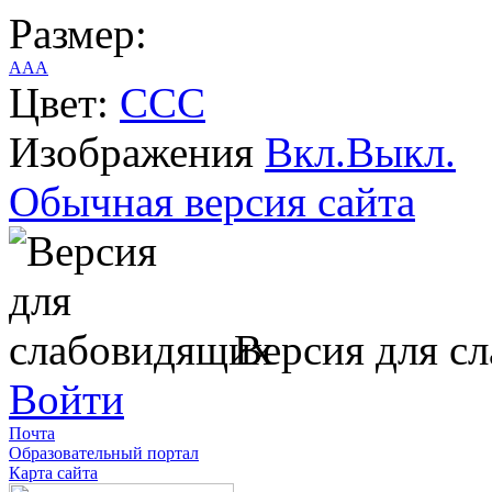
Размер:
A
A
A
Цвет:
C
C
C
Изображения
Вкл.
Выкл.
Обычная версия сайта
Версия для с
Войти
Почта
Образовательный портал
Карта сайта