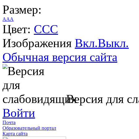
Размер:
A
A
A
Цвет:
C
C
C
Изображения
Вкл.
Выкл.
Обычная версия сайта
Версия для с
Войти
Почта
Образовательный портал
Карта сайта