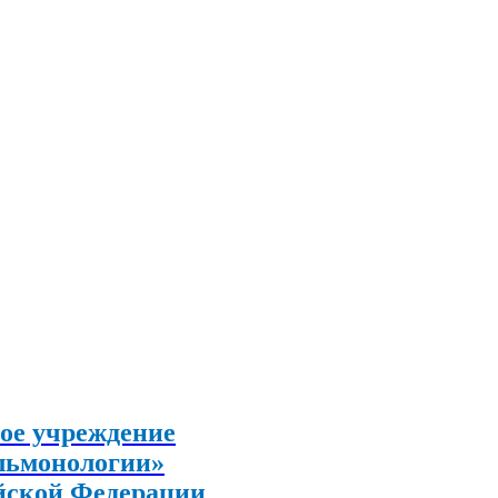
ое учреждение
льмонологии»
йской Федерации