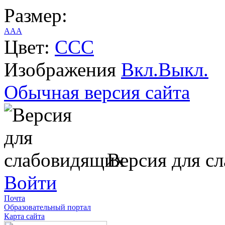
Размер:
A
A
A
Цвет:
C
C
C
Изображения
Вкл.
Выкл.
Обычная версия сайта
Версия для с
Войти
Почта
Образовательный портал
Карта сайта