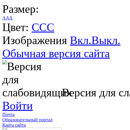
Размер:
A
A
A
Цвет:
C
C
C
Изображения
Вкл.
Выкл.
Обычная версия сайта
Версия для с
Войти
Почта
Образовательный портал
Карта сайта