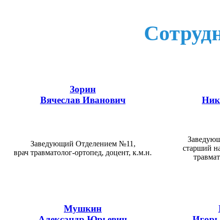
Сотруд
Зорин
Вячеслав Иванович
Ник
Заведую
Заведующий Отделением №11,
старший на
врач травматолог-ортопед, доцент, к.м.н.
травмат
Мушкин
Александр Юрьевич
Игорь