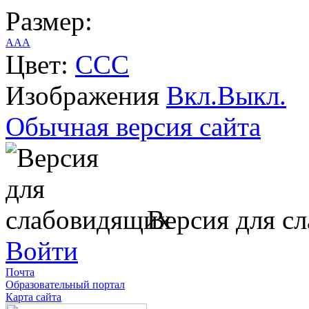
Размер:
A
A
A
Цвет:
C
C
C
Изображения
Вкл.
Выкл.
Обычная версия сайта
Версия для с
Войти
Почта
Образовательный портал
Карта сайта