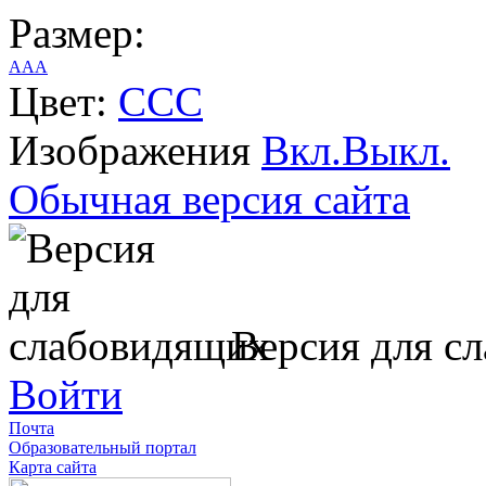
Размер:
A
A
A
Цвет:
C
C
C
Изображения
Вкл.
Выкл.
Обычная версия сайта
Версия для с
Войти
Почта
Образовательный портал
Карта сайта