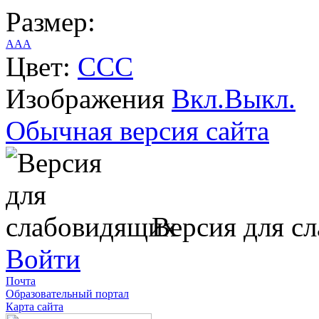
Размер:
A
A
A
Цвет:
C
C
C
Изображения
Вкл.
Выкл.
Обычная версия сайта
Версия для с
Войти
Почта
Образовательный портал
Карта сайта