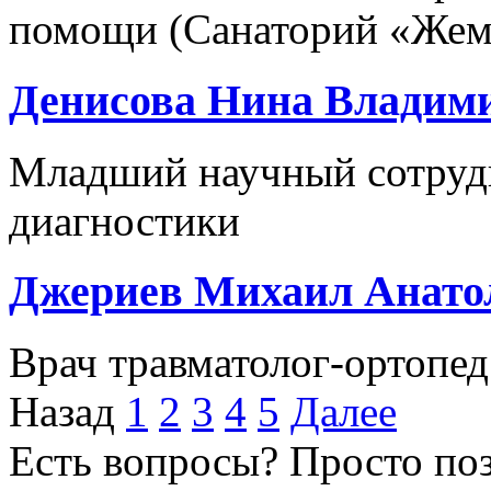
помощи (Санаторий «Жем
Денисова Нина Владим
Младший научный сотруд
диагностики
Джериев Михаил Анато
Врач травматолог-ортопед
Назад
1
2
3
4
5
Далее
Есть вопросы? Просто по