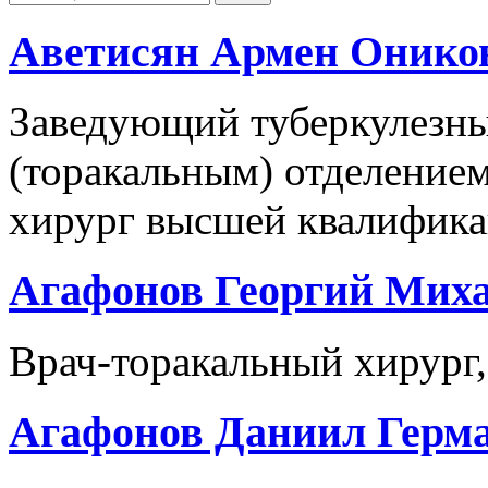
Аветисян Армен Онико
Заведующий туберкулезн
(торакальным) отделением
хирург высшей квалификац
Агафонов Георгий Мих
Врач-торакальный хирург,
Агафонов Даниил Герм