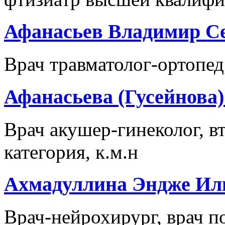
Афанасьев Владимир С
Врач травматолог-ортопед
Афанасьева (Гусейнова
Врач акушер-гинеколог, в
категория, к.м.н
Ахмадуллина Эндже Ил
Врач-нейрохирург, врач п