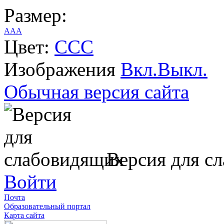
Размер:
A
A
A
Цвет:
C
C
C
Изображения
Вкл.
Выкл.
Обычная версия сайта
Версия для с
Войти
Почта
Образовательный портал
Карта сайта