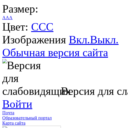
Размер:
A
A
A
Цвет:
C
C
C
Изображения
Вкл.
Выкл.
Обычная версия сайта
Версия для с
Войти
Почта
Образовательный портал
Карта сайта