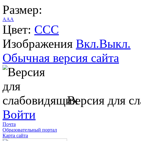
Размер:
A
A
A
Цвет:
C
C
C
Изображения
Вкл.
Выкл.
Обычная версия сайта
Версия для с
Войти
Почта
Образовательный портал
Карта сайта