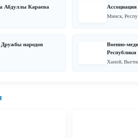
ка Абдуллы Караева
Ассоциация 
Минск, Респу
а Дружбы народов
Военно-мед
Республики
Ханой, Вьетн
и