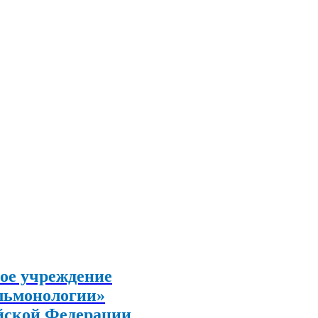
ое учреждение
льмонологии»
йской Федерации