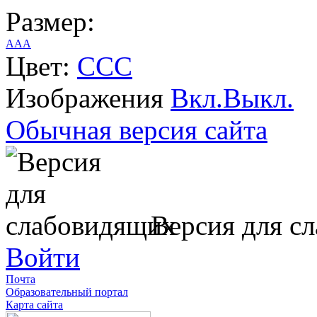
Размер:
A
A
A
Цвет:
C
C
C
Изображения
Вкл.
Выкл.
Обычная версия сайта
Версия для с
Войти
Почта
Образовательный портал
Карта сайта