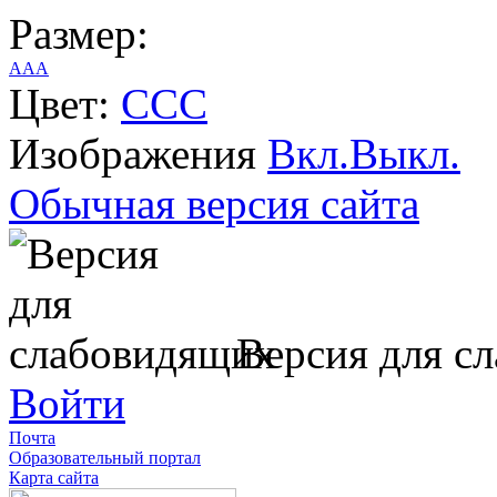
Размер:
A
A
A
Цвет:
C
C
C
Изображения
Вкл.
Выкл.
Обычная версия сайта
Версия для с
Войти
Почта
Образовательный портал
Карта сайта