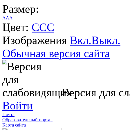
Размер:
A
A
A
Цвет:
C
C
C
Изображения
Вкл.
Выкл.
Обычная версия сайта
Версия для с
Войти
Почта
Образовательный портал
Карта сайта