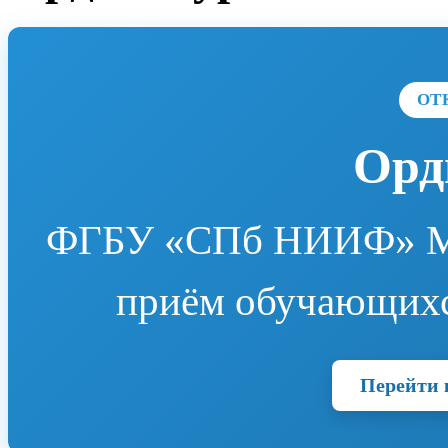
ОТ
Орд
ФГБУ «СПб НИИФ» Мин
приём обучающихс
Перейти 