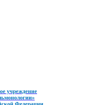
ое учреждение
льмонологии»
йской Федерации