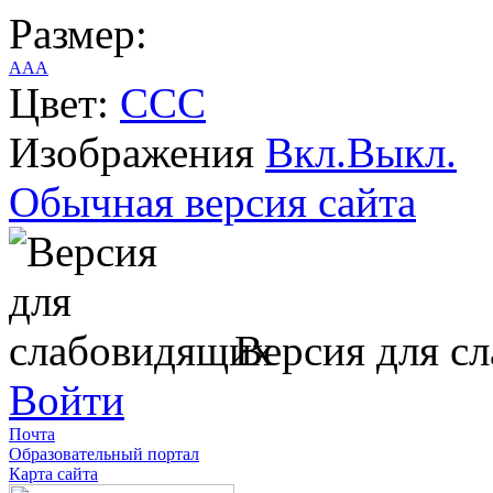
Размер:
A
A
A
Цвет:
C
C
C
Изображения
Вкл.
Выкл.
Обычная версия сайта
Версия для с
Войти
Почта
Образовательный портал
Карта сайта