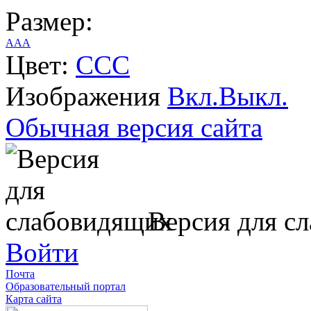
Размер:
A
A
A
Цвет:
C
C
C
Изображения
Вкл.
Выкл.
Обычная версия сайта
Версия для с
Войти
Почта
Образовательный портал
Карта сайта