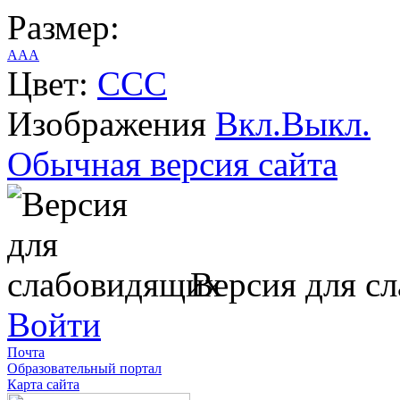
Размер:
A
A
A
Цвет:
C
C
C
Изображения
Вкл.
Выкл.
Обычная версия сайта
Версия для с
Войти
Почта
Образовательный портал
Карта сайта