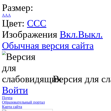
Размер:
A
A
A
Цвет:
C
C
C
Изображения
Вкл.
Выкл.
Обычная версия сайта
Версия для с
Войти
Почта
Образовательный портал
Карта сайта