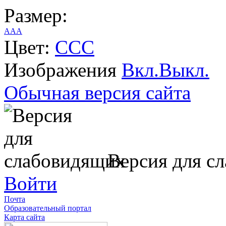
Размер:
A
A
A
Цвет:
C
C
C
Изображения
Вкл.
Выкл.
Обычная версия сайта
Версия для с
Войти
Почта
Образовательный портал
Карта сайта