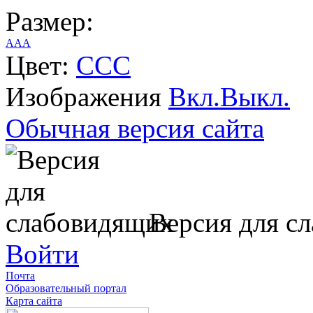
Размер:
A
A
A
Цвет:
C
C
C
Изображения
Вкл.
Выкл.
Обычная версия сайта
Версия для с
Войти
Почта
Образовательный портал
Карта сайта