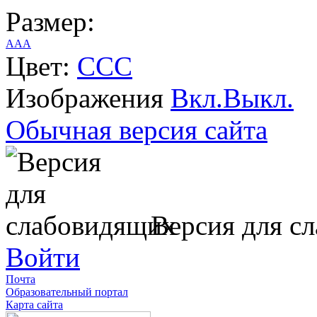
Размер:
A
A
A
Цвет:
C
C
C
Изображения
Вкл.
Выкл.
Обычная версия сайта
Версия для с
Войти
Почта
Образовательный портал
Карта сайта