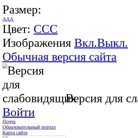
Размер:
A
A
A
Цвет:
C
C
C
Изображения
Вкл.
Выкл.
Обычная версия сайта
Версия для с
Войти
Почта
Образовательный портал
Карта сайта