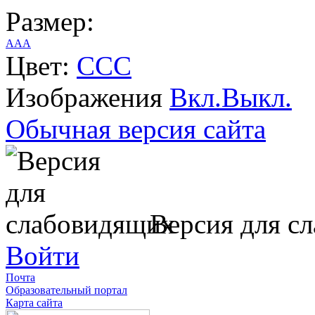
Размер:
A
A
A
Цвет:
C
C
C
Изображения
Вкл.
Выкл.
Обычная версия сайта
Версия для с
Войти
Почта
Образовательный портал
Карта сайта