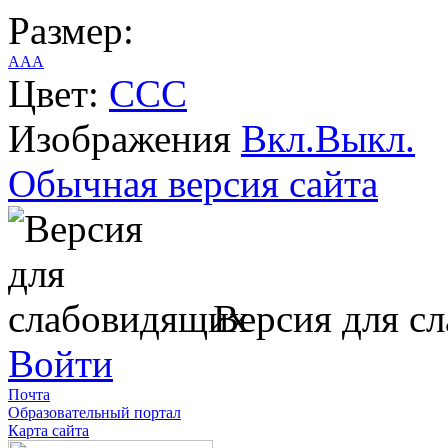
Размер:
A
A
A
Цвет:
C
C
C
Изображения
Вкл.
Выкл.
Обычная версия сайта
Версия для с
Войти
Почта
Образовательный портал
Карта сайта