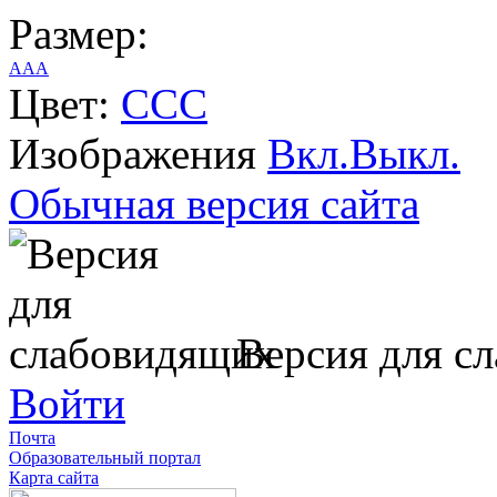
Размер:
A
A
A
Цвет:
C
C
C
Изображения
Вкл.
Выкл.
Обычная версия сайта
Версия для с
Войти
Почта
Образовательный портал
Карта сайта