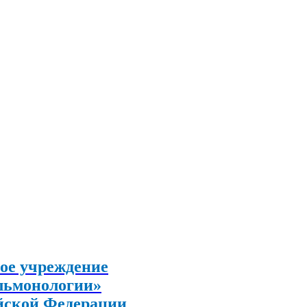
ое учреждение
льмонологии»
йской Федерации