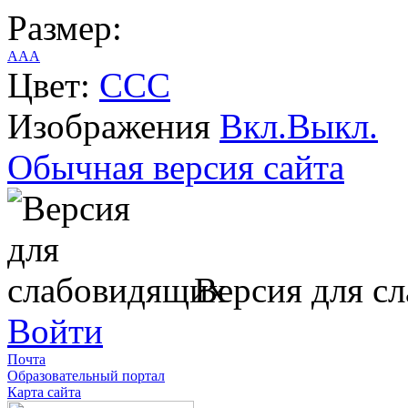
Размер:
A
A
A
Цвет:
C
C
C
Изображения
Вкл.
Выкл.
Обычная версия сайта
Версия для с
Войти
Почта
Образовательный портал
Карта сайта