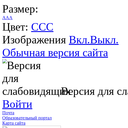
Размер:
A
A
A
Цвет:
C
C
C
Изображения
Вкл.
Выкл.
Обычная версия сайта
Версия для с
Войти
Почта
Образовательный портал
Карта сайта