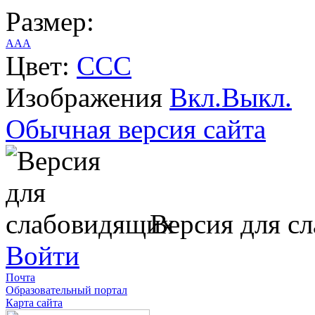
Размер:
A
A
A
Цвет:
C
C
C
Изображения
Вкл.
Выкл.
Обычная версия сайта
Версия для с
Войти
Почта
Образовательный портал
Карта сайта