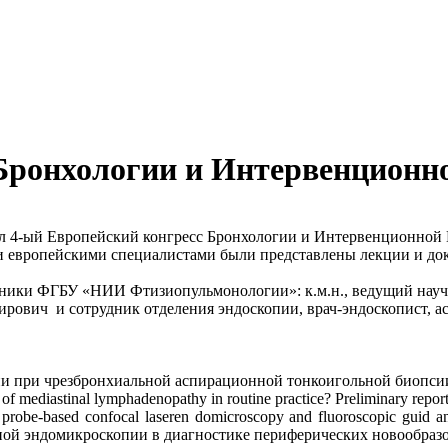
 Бронхологии и Интервенцион
ошел 4-ый Европейский конгресс Бронхологии и Интервенционной
и европейскими специалистами были представлены лекции и до
дники ФГБУ «НИИ Фтизиопульмонологии»: к.м.н., ведущий науч
ирович и сотрудник отделения эндоскопии, врач-эндоскопист, 
ии при чрезбронхиальной аспирационной тонкоигольной биопсии
of mediastinal lymphadenopathy in routine practice? Preliminary repor
e-based confocal laseren domicroscopy and fluoroscopic guid an ce
ерной эндомикроскопии в диагностике периферических новообраз