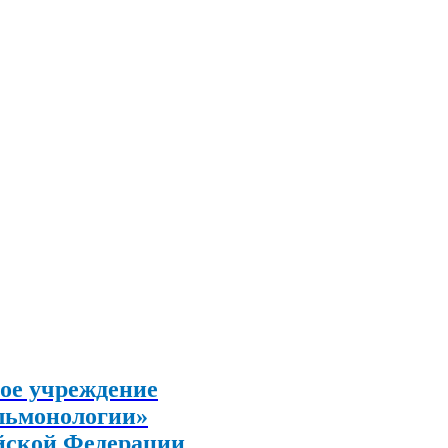
ое учреждение
льмонологии»
йской Федерации