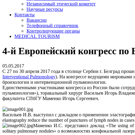
Независимый этический комитет
Научные ресурсы
Контакты
Вакансии
Телефонный справочник
Контролирующие органы
MEDICAL TOURISM
4-й Европейский конгресс по
05.05.2017
С 27 по 30 апреля 2017 года в столице Сербии г. Белград пр
Interventional Pulmonology
). На конгрессе ведущими мировыми 
бронхологии и интервенционной пульмонологии.
Единственными участниками конгресса из России были сотру
пульмонология»), торакальный хирург Васильев Игорь Владим
факультета СПбГУ Маменко Игорь Сергеевич.
Васильев И.В. выступил с докладом о применении эластограф
elastography reduce the number of punctures of lymph nodes in cases 
Маменко И.С. представил доклад «The using of prob
solitary pulmonary nodules» о возможностях конфокальной лаз