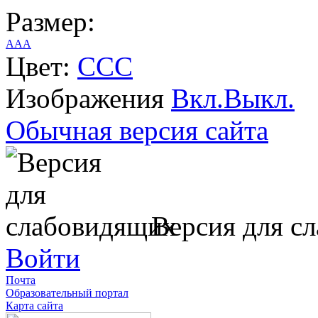
Размер:
A
A
A
Цвет:
C
C
C
Изображения
Вкл.
Выкл.
Обычная версия сайта
Версия для с
Войти
Почта
Образовательный портал
Карта сайта