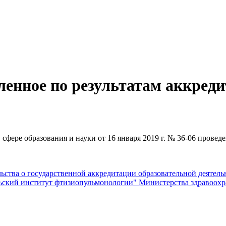
ленное по результатам аккред
фере образования и науки от 16 января 2019 г. № 36-06 провед
льства о государственной аккредитации образовательной деяте
ьский институт фтизиопульмонологии" Министерства здравоохр