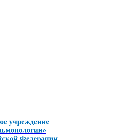
ое учреждение
льмонологии»
йской Федерации