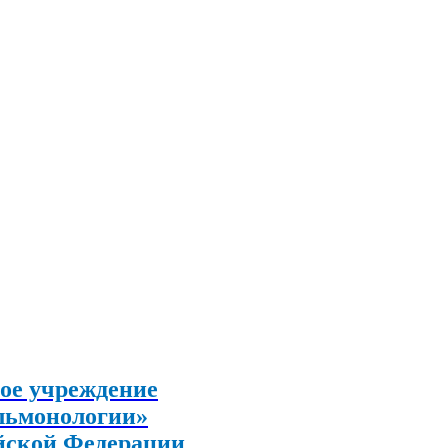
ое учреждение
льмонологии»
йской Федерации