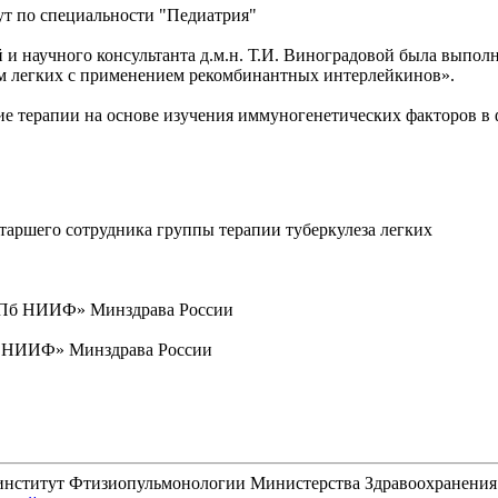
т по специальности "Педиатрия"
 и научного консультанта д.м.н. Т.И. Виноградовой была выпол
м легких с применением рекомбинантных интерлейкинов».
е терапии на основе изучения иммуногенетических факторов в 
 старшего сотрудника группы терапии туберкулеза легких
«СПб НИИФ» Минздрава России
Пб НИИФ» Минздрава России
 институт Фтизиопульмонологии Министерства Здравоохранени